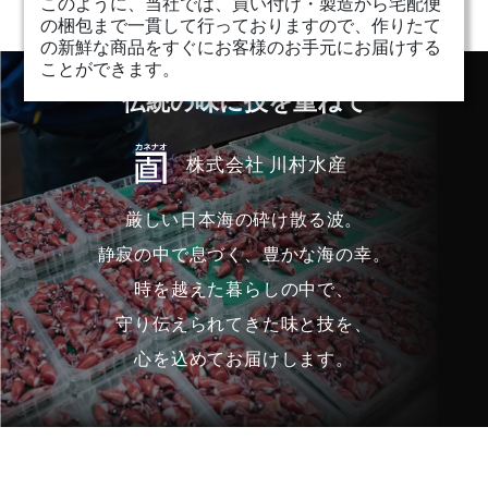
このように、当社では、買い付け・製造から宅配便
の梱包まで一貫して行っておりますので、作りたて
の新鮮な商品をすぐにお客様のお手元にお届けする
ことができます。
伝統の味に技を重ねて
株式会社 川村水産
厳しい日本海の砕け散る波。
静寂の中で息づく、豊かな海の幸。
時を越えた暮らしの中で、
守り伝えられてきた味と技を、
心を込めてお届けします。