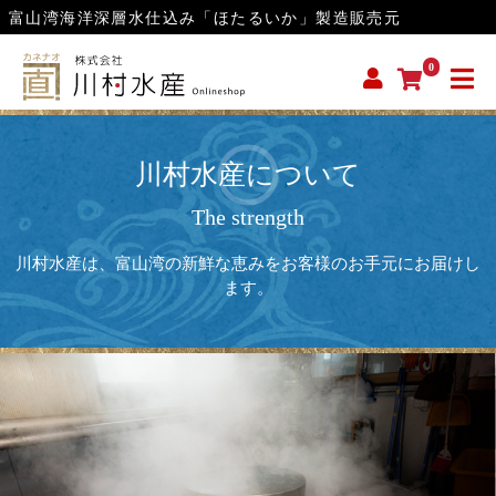
富山湾海洋深層水仕込み「ほたるいか」製造販売元
0
川村水産について
The strength
川村水産は、富山湾の新鮮な恵みをお客様のお手元にお届けし
ます。