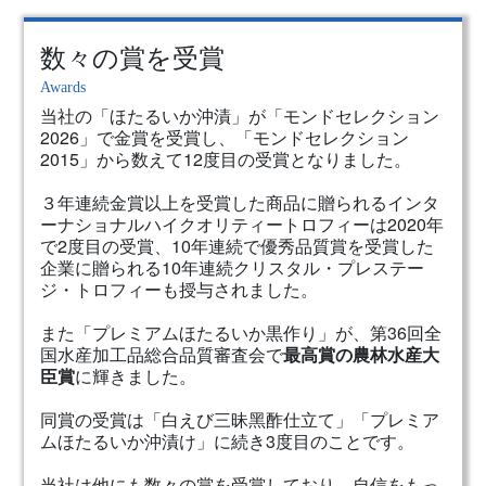
数々の賞を受賞
Awards
当社の「ほたるいか沖漬」が「モンドセレクション
2026」で金賞を受賞し、「モンドセレクション
2015」から数えて12度目の受賞となりました。
３年連続金賞以上を受賞した商品に贈られるインタ
ーナショナルハイクオリティートロフィーは2020年
で2度目の受賞、10年連続で優秀品質賞を受賞した
企業に贈られる10年連続クリスタル・プレステー
ジ・トロフィーも授与されました。
また「プレミアムほたるいか黒作り」が、第36回全
国⽔産加⼯品総合品質審査会で
最⾼賞の農林⽔産⼤
⾂賞
に輝きました。
同賞の受賞は「⽩えび三昧⿊酢仕⽴て」「プレミア
ムほたるいか沖漬け」に続き3度⽬のことです。
当社は他にも数々の賞を受賞しており、自信をもっ