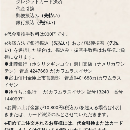
クレジットカード決済
代金引換
郵便振込み
（先払い）
銀行振込
（先払い）
※代金引換手数料は330円です。
※決済方法で銀行振込
（先払い）
および郵便振替
（先払
い）
を選択した場合は、振込み・振替手数料はお客様ご負
担になります。
●北陸銀行（ホクリクギンコウ）滑川支店（ナメリカワシ
テン） 普通 4247660 カ)カワムラスイサン
●富山信用金庫上市営業部 普通0401683カ)カワムラス
イサン
●ゆうちょ銀行 カ)カワムラスイサン 記号13240 番号
14409971
※お買い上げ金額が10,800円(税込み)を超える場合は代引
きまたは、カード決済のみとさせていただきます。
※初めてご注文されるお客様には、代金引換またはカード
決済、もしくは先払いをお願いいたしております。