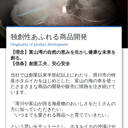
独創性あふれる商品開発
Originality of product development
【理念】富山湾の自然の恵みを生かし健康な未来を
創る。
【信条】創意工夫、安心安全
当社では創業以来半世紀以上にわたり、滑川市の特
産ホタルイカをはじめとした、富⼭の海の幸を使っ
たさまざまな商品の開発や販売に情熱を注ぎ続けて
います。
「滑川や富⼭が誇る海産物のおいしさをたくさんの
方に知っていただきたい」
「いつまでも愛される商品へと育てていきたい」
という思いをモットーとし、ホタルイカの沖漬けや