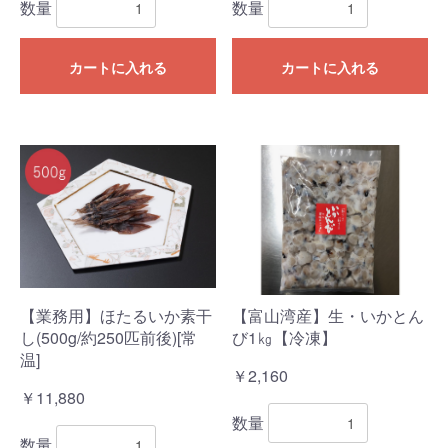
数量
数量
カートに入れる
カートに入れる
【業務用】ほたるいか素干
【富山湾産】生・いかとん
し(500g/約250匹前後)[常
び1㎏【冷凍】
温]
￥2,160
￥11,880
数量
数量