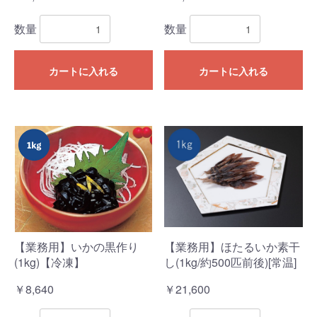
数量
数量
カートに入れる
カートに入れる
【業務用】いかの黒作り
【業務用】ほたるいか素干
(1kg)【冷凍】
し(1kg/約500匹前後)[常温]
￥8,640
￥21,600