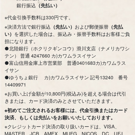
銀行振込
（先払い）
お買い物を続ける
カートへ進む
※代金引換手数料は330円です。
※決済方法で銀行振込
（先払い）
および郵便振替
（先払
い）
を選択した場合は、振込み・振替手数料はお客様ご負
担になります。
●北陸銀行（ホクリクギンコウ）滑川支店（ナメリカワシ
テン） 普通 4247660 カ)カワムラスイサン
●富山信用金庫上市営業部 普通0401683カ)カワムラス
イサン
●ゆうちょ銀行 カ)カワムラスイサン 記号13240 番号
14409971
※お買い上げ金額が10,800円(税込み)を超える場合は代引
きまたは、カード決済のみとさせていただきます。
※初めてご注文されるお客様には、代金引換またはカード
決済、もしくは先払いをお願いいたしております。
※クレジットカード決済の取り扱いカードは、VISA、
MASTER、JCB、AMEX、MUFG、NICOS、DC、UFJ、