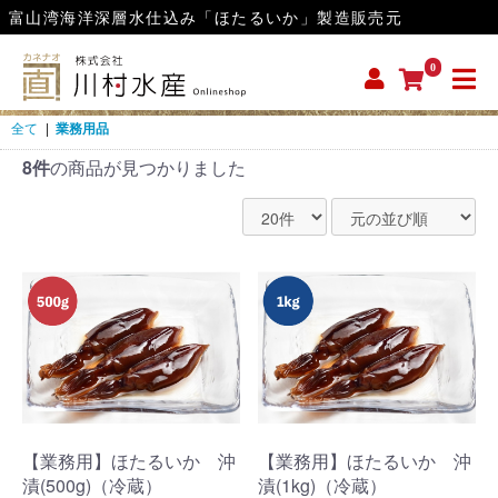
富山湾海洋深層水仕込み「ほたるいか」製造販売元
0
全て
|
業務用品
8件
の商品が見つかりました
【業務用】ほたるいか 沖
【業務用】ほたるいか 沖
漬(500g)（冷蔵）
漬(1kg)（冷蔵）