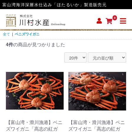
富山湾海洋深層水仕込み「ほたるいか」製造販売元
0
全て
|
ベニズワイガニ
4件
の商品が見つかりました
【富山湾・滑川漁港】ベニ
【富山湾・滑川漁港】ベニ
ズワイガニ「高志の紅ガ
ズワイガニ「高志の紅ガ