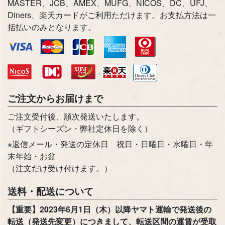
MASTER、JCB、AMEX、MUFG、NICOS、DC、UFJ、
Diners、楽天カードがご利用ただけます。お支払方法は一
括払いのみとなります。
お買い物を続ける
カートへ進む
ご注文からお届けまで
ご注文受付後、順次発送いたします。
（ギフトシーズン・弊社定休日を除く）
※返信メール・発送の定休日 祝日・日曜日・水曜日・年
末年始・お盆
（注文だけ受け付けます。）
送料・配送について
【重要】2023年6月1日（木）以降ヤマト運輸で発送後の
転送（発送先変更）につきまして、転送区間の運賃が受取