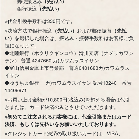
郵便振込み
（先払い）
銀行振込
（先払い）
※代金引換手数料は330円です。
※決済方法で銀行振込
（先払い）
および郵便振替
（先払
い）
を選択した場合は、振込み・振替手数料はお客様ご負
担になります。
●北陸銀行（ホクリクギンコウ）滑川支店（ナメリカワシ
テン） 普通 4247660 カ)カワムラスイサン
●富山信用金庫上市営業部 普通0401683カ)カワムラス
イサン
●ゆうちょ銀行 カ)カワムラスイサン 記号13240 番号
14409971
※お買い上げ金額が10,800円(税込み)を超える場合は代引
きまたは、カード決済のみとさせていただきます。
※初めてご注文されるお客様には、代金引換またはカード
決済、もしくは先払いをお願いいたしております。
※クレジットカード決済の取り扱いカードは、VISA、